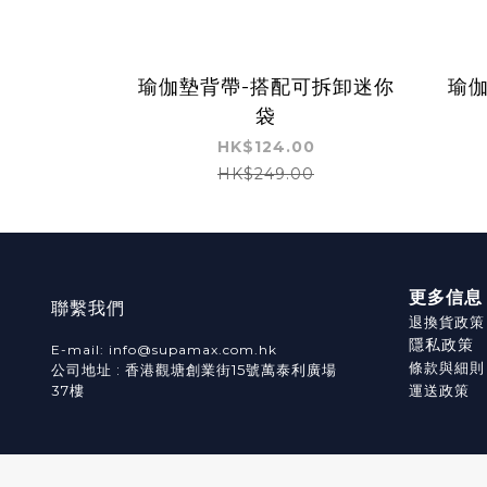
瑜伽墊背帶-搭配可拆卸迷你
瑜伽
袋
HK$124.00
HK$249.00
更多信息
聯繫我們
退換貨政策
隱私政策
E-mail: info@supamax.com.hk
條款與細則
公司地址 : 香港觀塘創業街15號萬泰利廣場
37樓
運送政策