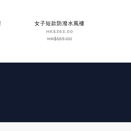
褸
女子短款防潑水風褸
HK$363.00
HK$559.00