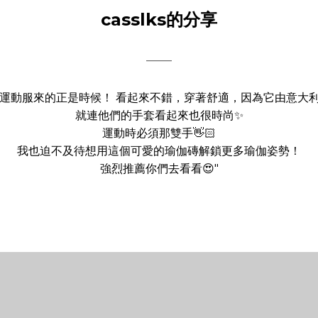
casslks的分享
——
ax 運動服來的正是時候！ 看起來不錯，穿著舒適，因為它由意大利
就連他們的手套看起來也很時尚✨
運動時必須那雙手👋🏻
我也迫不及待想用這個可愛的瑜伽磚解鎖更多瑜伽姿勢！
強烈推薦你們去看看😍"