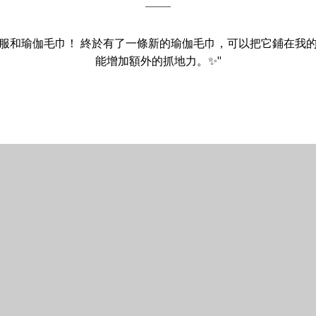
——
身服和瑜伽毛巾！ 終於有了一條新的瑜伽毛巾，可以把它鋪在我的瑜伽墊
能增加額外的抓地力。✨"