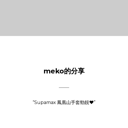
meko的分享
——
“Supamax 鳳凰山手套勁靚❤️”