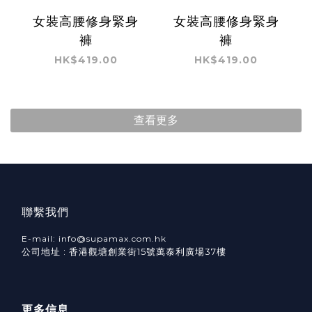
女裝高腰修身緊身
女裝高腰修身緊身
褲
褲
HK$419.00
HK$419.00
查看更多
聯繫我們
E-mail: info@supamax.com.hk
公司地址 : 香港觀塘創業街15號萬泰利廣場37樓
更多信息