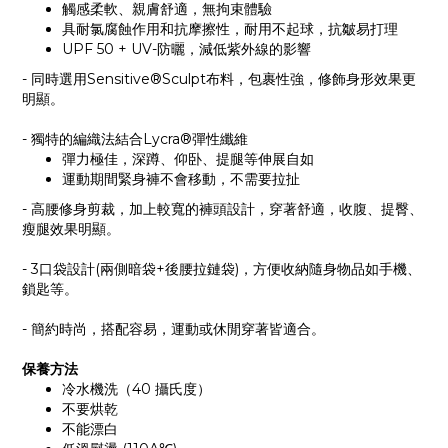
觸感柔軟、親膚舒適，無拘束體驗
具耐氯腐蝕作用和抗摩擦性，耐用不起球，抗皺易打理
UPF 50 + UV-防曬，減低紫外線的影響
- 同時選用Sensitive®Sculpt布料，包裹性強，修飾身形效果更
明顯。
- 獨特的編織法結合Lycra®彈性纖維
彈力極佳，深蹲、仰卧、提腿等伸展自如
運動期間緊身褲不會移動，不需要拉扯
- 高腰修身剪裁，加上較寬的褲頭設計，穿著舒適，收腹、提臀、
瘦腿效果明顯。
- 3口袋設計(兩側暗袋+後腰拉鏈袋)，方便收納隨身物品如手機、
鎖匙等。
- 簡約時尚，搭配容易，運動或
休閒穿著皆適合。
保養方法
冷水機洗（40 攝氏度）
不要烘乾
不能漂白