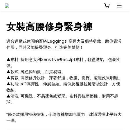
女裝高腰修身緊身褲
適合運動或休閒的百搭Leggings! 高彈力及獨特剪裁，助你靈活
伸展，同時又能提臀塑身、打造完美體態！
▲布料: 採用意大利Sensitive®Sculpt布料，輕盈透氣、包裹性
強。
▲款式: 純色簡約款，百搭易襯。
▲剪裁: 高腰修身設計，穿著舒適，收腹、提臀、瘦腿效果明顯。
▲功能: 4D高彈性，伸展自如。兩側及後腰拉鏈暗袋設計，方便
收納。
▲清洗: 可機洗，不易褪色或變形。布料具抗摩擦性，耐用不起
球。
*修身款採用特殊技術，令瑜伽褲增加包覆力，建議選擇比平時大
一碼。