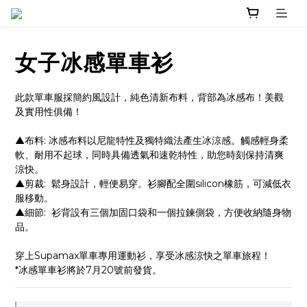
女子冰感單車衫
此款單車服採簡約風設計，純色清新布料，背部為冰感布！美觀
及實用性俱備！ 
▲布料: 冰感布料以尼龍特性及獨特織法產生冰涼感。觸感輕身柔
軟、耐用不起球，同時具備透氣和速乾特性，助您時刻保持清爽
涼快。
▲剪裁:  鬆身設計，輕便易穿。衫腳配全圍silicon橡筋，可減低衣
服移動。 
▲細節:  衫背設有三個加固口袋和一個拉鍊側袋，方便收納隨身物
品。
穿上Supamax單車專用運動衫，享受冰感涼快之單車旅程！
*冰感單車衫將於7月20號前發貨。