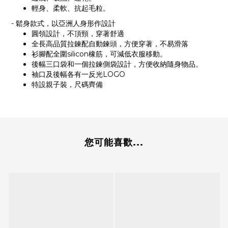
輕身、柔軟、抗起毛粒。
- 鬆身款式，以亞洲人身形作設計
圓領設計，不頂頸，穿著舒適
全長高品質拉鍊配自動鍊頭，方便穿著，不易滑落
衫腳配全圍silicon橡筋，可減低衣服移動。
後幅三口袋和一個拉鍊側袋設計，方便收納隨身物品。
袖口及後幅各有一反光LOGO
特設親子裝，尺碼齊備
您可能喜歡...