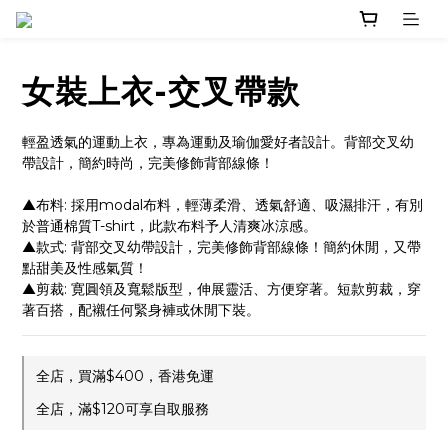
女裝上衣-交叉帶款
輕盈透氣的運動上衣，專為運動及瑜伽愛好者設計。背部交叉幼
帶設計，簡約時尚，完美修飾背部線條！
▲布料: 採用modal布料，輕薄柔滑、透氣舒適、吸濕排汗，有別
於普通棉質T-shirt，此款布料予人清爽冰涼感。
▲款式: 背部交叉幼帶設計，完美修飾背部線條！簡約休閒，又帶
點甜美及性感氣質！
▲剪裁: 寛圓領及寬鬆版型，伸展靈活、方便穿著。短款剪裁，穿
著百搭，配襯任何緊身褲或休閒下裝。
全店，買滿$400，香港免運
全店，滿$120可享自取服務