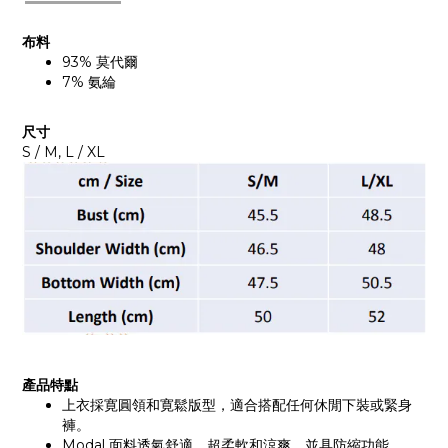
布料
93% 莫代爾
7% 氨綸
尺寸
S / M, L / XL
產品
特點
上衣採寛圓領和寛鬆版型，適合搭配任何休閒下裝或緊身
褲。
Modal 面料透氣舒適、超柔軟和涼爽，並具防縮功能。