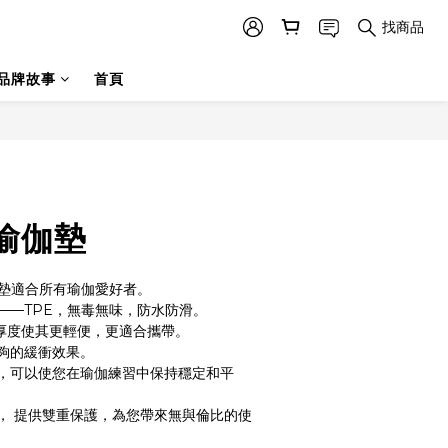
找商品
品牌故事
首頁
瑜伽墊
伽墊適合所有瑜伽愛好者。
——TPE，無毒無味，防水防滑。
厚度使其更輕便，更適合攜帶。
夠的緩衝效果。
，可以使您在瑜伽練習中保持穩定和平
， 提供雙重保護，為您帶來無與倫比的使