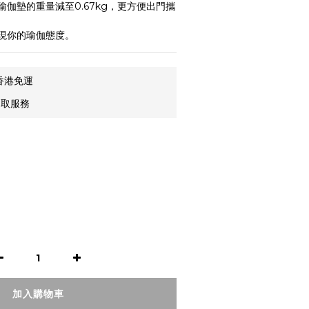
伽墊的重量減至0.67kg，更方便出門攜
現你的瑜伽態度。
香港免運
自取服務
加入購物車