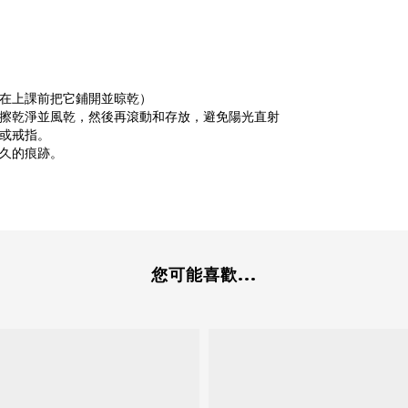
在上課前把它鋪開並晾乾）
擦乾淨並風乾，然後再滾動和存放，避免陽光直射
或戒指。
久的痕跡。
您可能喜歡...