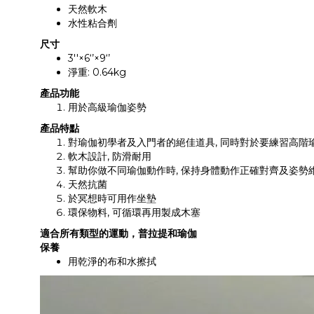
天然軟木
水性粘合劑
尺寸
3''×6‘’×9‘’
淨重: 0.64kg
產品功能
用於高級瑜伽姿勢
產品特點
對瑜伽初學者及入門者的絕佳道具, 同時對於要練習高階瑜
軟木設計, 防滑耐用
幫助你做不同瑜伽動作時, 保持身體動作正確對齊及姿勢
天然抗菌
於冥想時可用作坐墊
環保物料, 可循環再用製成木塞
適合所有類型的運動，普拉提和瑜伽
保養
用乾淨的布和水擦拭